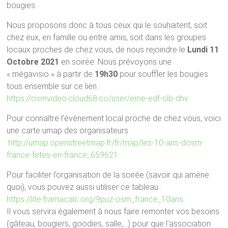
bougies.
Nous proposons donc à tous ceux qui le souhaitent, soit
chez eux, en famille ou entre amis, soit dans les groupes
locaux proches de chez vous, de nous rejoindre le
Lundi 11
Octobre 2021
en soirée. Nous prévoyons une
« mégavisio » à partir de
19h30
pour souffler les bougies
tous ensemble sur ce lien :
https://osmvideo.cloud68.co/user/eme-edf-clb-dhv
Pour connaître l’évènement local proche de chez vous, voici
une carte umap des organisateurs
:
http://umap.openstreetmap.fr/fr/map/les-10-ans-dosm-
france-fetes-en-france_659621
Pour faciliter l’organisation de la soirée (savoir qui amène
quoi), vous pouvez aussi utiliser ce tableau :
https://lite.framacalc.org/9puz-osm_france_10ans
.
Il vous servira également à nous faire remonter vos besoins
(gâteau, bougiers, goodies, salle,…) pour que l’association