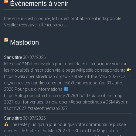
Événements à venir
Une erreur s’est produite, le flux est probablement indisponible.
Veuillez réessayer ultérieurement.
Mastodon
Sans titre
30/07/2026
Intéressé ? N'attendez plus pour candidater et renseignez vous sur
les modalités d'inscription via la page wikipédia correspondante
https://wiki.openstreetmap.org/wiki/State_of_the_Map_2027/Call_f
or_venuesLes candidatures ont été étendues jusqu'au 31 Juillet
2026.Pour plus d'informations
https://blog.openstreetmap.org/2026/05/11/state-of-the-map-
2027-call-for-venues-is-now-open/#openstreetmap #OSM #sotm
#sotm2027 #stateofthemap2027
Sans titre
30/07/2026
Il ne reste plus qu'un jour pour que votre communauté puisse
accueillir le State of the Map 2027 !Le State of the Map est un