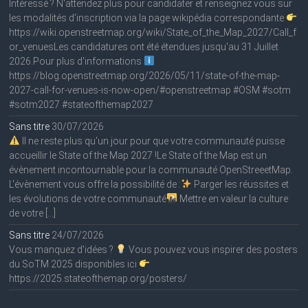
Intéressé ? N'attendez plus pour candidater et renseignez vous sur
les modalités d'inscription via la page wikipédia correspondante
https://wiki.openstreetmap.org/wiki/State_of_the_Map_2027/Call_f
or_venuesLes candidatures ont été étendues jusqu'au 31 Juillet
2026.Pour plus d'informations
https://blog.openstreetmap.org/2026/05/11/state-of-the-map-
2027-call-for-venues-is-now-open/#openstreetmap #OSM #sotm
#sotm2027 #stateofthemap2027
Sans titre
30/07/2026
Il ne reste plus qu'un jour pour que votre communauté puisse
accueillir le State of the Map 2027 !Le State of the Map est un
évènement incontournable pour la communauté OpenStreeetMap.
L'évènement vous offre la possibilité de :
Parger les réussites et
les évolutions de votre communauté
Mettre en valeur la culture
de votre […]
Sans titre
24/07/2026
Vous manquez d'idées ?
Vous pouvez vous inspirer des posters
du SoTM 2025 disponibles ici
https://2025.stateofthemap.org/posters/