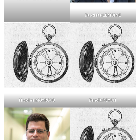
Baptiste LEMOINE
Nicolas
MOYROUD
Benoît PEYON