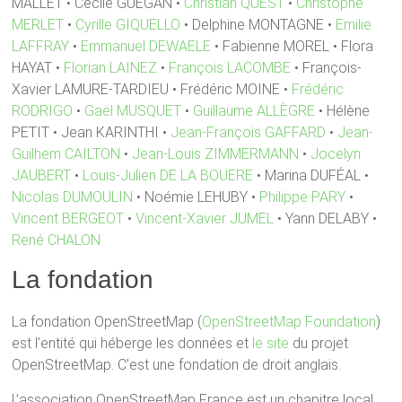
MALLET • Cécile GUÉGAN •
Christian QUEST
•
Christophe
MERLET
•
Cyrille GIQUELLO
• Delphine MONTAGNE •
Emilie
LAFFRAY
•
Emmanuel DEWAELE
• Fabienne MOREL • Flora
HAYAT •
Florian LAINEZ
•
François LACOMBE
• François-
Xavier LAMURE-TARDIEU • Frédéric MOINE •
Frédéric
RODRIGO
•
Gaël MUSQUET
•
Guillaume ALLÈGRE
• Hélène
PETIT • Jean KARINTHI •
Jean-François GAFFARD
•
Jean-
Guilhem CAILTON
•
Jean-Louis ZIMMERMANN
•
Jocelyn
JAUBERT
•
Louis-Julien DE LA BOUERE
• Marina DUFÉAL •
Nicolas DUMOULIN
• Noémie LEHUBY •
Philippe PARY
•
Vincent BERGEOT
•
Vincent-Xavier JUMEL
• Yann DELABY •
René CHALON
La fondation
La fondation OpenStreetMap (
OpenStreetMap Foundation
)
est l’entité qui héberge les données et
le site
du projet
OpenStreetMap. C’est une fondation de droit anglais.
L’association OpenStreetMap France est un chapitre local