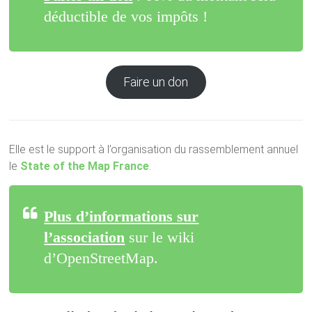
déductible de vos impôts !
Faire un don
Elle est le support à l’organisation du rassemblement annuel
le
State of the Map France
.
Plus d’informations sur
l’association
sur le wiki
d’OpenStreetMap.