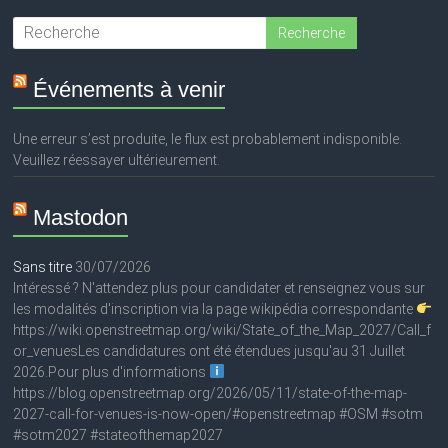
Événements à venir
Une erreur s’est produite, le flux est probablement indisponible.
Veuillez réessayer ultérieurement.
Mastodon
Sans titre
30/07/2026
Intéressé ? N'attendez plus pour candidater et renseignez vous sur
les modalités d'inscription via la page wikipédia correspondante
https://wiki.openstreetmap.org/wiki/State_of_the_Map_2027/Call_f
or_venuesLes candidatures ont été étendues jusqu'au 31 Juillet
2026.Pour plus d'informations
https://blog.openstreetmap.org/2026/05/11/state-of-the-map-
2027-call-for-venues-is-now-open/#openstreetmap #OSM #sotm
#sotm2027 #stateofthemap2027