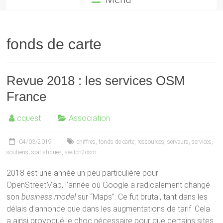
fonds de carte
Revue 2018 : les services OSM
France
cquest
Association
04/03/2019
chiffres
,
fonds de carte
,
ressources
,
serveurs
,
services
,
soutiens
,
statistiques
,
switch2osm
2018 est une année un peu particulière pour
OpenStreetMap, l’année où Google a radicalement changé
son
business model
sur “Maps”. Ce fut brutal, tant dans les
délais d’annonce que dans les augmentations de tarif. Cela
a ainsi provoqué le choc nécessaire pour que certains sites