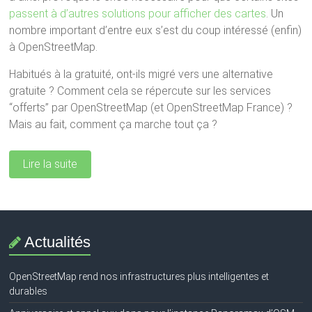
passent à d’autres solutions pour afficher des cartes
. Un
nombre important d’entre eux s’est du coup intéressé (enfin)
à OpenStreetMap.
Habitués à la gratuité, ont-ils migré vers une alternative
gratuite ? Comment cela se répercute sur les services
“offerts” par OpenStreetMap (et OpenStreetMap France) ?
Mais au fait, comment ça marche tout ça ?
Lire la suite
Actualités
OpenStreetMap rend nos infrastructures plus intelligentes et
durables