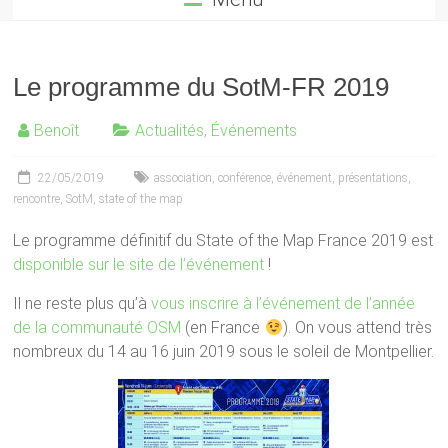
Le programme du SotM-FR 2019
Benoît
Actualités
,
Événements
22/05/2019
association
,
conférence
,
événement
,
présentations
,
rencontre
,
SotM
,
state of the map
Le programme définitif du State of the Map France 2019 est
disponible sur le site de l’événement
!
Il ne reste plus qu’à
vous inscrire à l’événement de l’année
de la communauté OSM
(en France
). On vous attend très
nombreux du 14 au 16 juin 2019 sous le soleil de Montpellier.