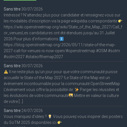
Sans titre
30/07/2026
Intéressé ? N'attendez plus pour candidater et renseignez vous sur
les modalités d'inscription via la page wikipédia correspondante
https://wiki.openstreetmap.org/wiki/State_of_the_Map_2027/Call_f
or_venuesLes candidatures ont été étendues jusqu'au 31 Juillet
2026.Pour plus d'informations
https://blog.openstreetmap.org/2026/05/11/state-of-the-map-
2027-call-for-venues-is-now-open/#openstreetmap #OSM #sotm
#sotm2027 #stateofthemap2027
Sans titre
30/07/2026
Il ne reste plus qu'un jour pour que votre communauté puisse
accueillir le State of the Map 2027 !Le State of the Map est un
évènement incontournable pour la communauté OpenStreeetMap.
L'évènement vous offre la possibilité de :
Parger les réussites et
les évolutions de votre communauté
Mettre en valeur la culture
de votre […]
Sans titre
24/07/2026
Vous manquez d'idées ?
Vous pouvez vous inspirer des posters
du SoTM 2025 disponibles ici