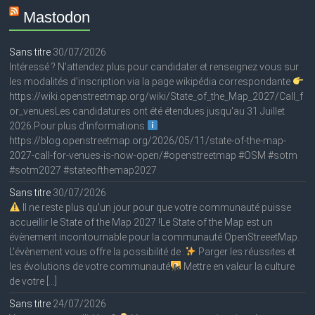
Mastodon
Sans titre
30/07/2026
Intéressé ? N'attendez plus pour candidater et renseignez vous sur
les modalités d'inscription via la page wikipédia correspondante
https://wiki.openstreetmap.org/wiki/State_of_the_Map_2027/Call_f
or_venuesLes candidatures ont été étendues jusqu'au 31 Juillet
2026.Pour plus d'informations
https://blog.openstreetmap.org/2026/05/11/state-of-the-map-
2027-call-for-venues-is-now-open/#openstreetmap #OSM #sotm
#sotm2027 #stateofthemap2027
Sans titre
30/07/2026
Il ne reste plus qu'un jour pour que votre communauté puisse
accueillir le State of the Map 2027 !Le State of the Map est un
évènement incontournable pour la communauté OpenStreeetMap.
L'évènement vous offre la possibilité de :
Parger les réussites et
les évolutions de votre communauté
Mettre en valeur la culture
de votre […]
Sans titre
24/07/2026