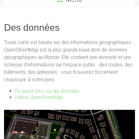
Des données
Toute carte est basée sur des informations géographiques.
OpenStreetMap est la plus grande base libre de données
géographiques au Monde.
Elle contient une diversité et une
richesse d’informations sur l’espace public : des routes, des
bâtiments, des adresses… vous trouverez forcément
chaussure à votre pied.
En savoir plus sur les données
Utiliser OpenStreetMap