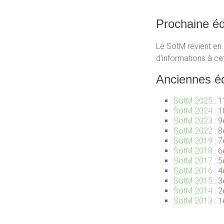
Prochaine éd
Le SotM revient en 
d’informations à ce
Anciennes éd
SotM 2025
: 1
SotM 2024
: 1
SotM 2023
: 9
SotM 2022
: 8
SotM 2019
: 7
SotM 2018
: 6
SotM 2017
: 5
SotM 2016
: 4
SotM 2015
: 3
SotM 2014
: 2
SotM 2013
: 1