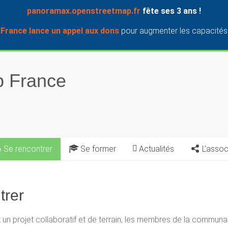
panoramax.openstreetmap.fr
fête ses 3 ans !
rance lance un appel aux dons
pour augmenter les capacités 
 France
Se rencontrer
Se former
Actualités
L’assoc
trer
un projet collaboratif et de terrain, les membres de la communa