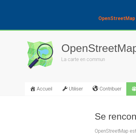
OpenStreetMap F
Skip
to
OpenStreetMap
content
La carte en commun
Accueil
Utiliser
Contribuer
Se rencon
OpenStreetMap est 