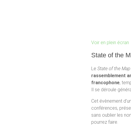
Voir en plein écran
State of the 
Le
State of the Map
rassemblement an
francophone
, tem
Il se déroule génér
Cet évènement d’un
conférences, présen
sans oublier les n
pourrez faire.